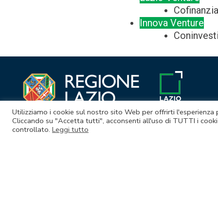
Cofinanzi
Innova Venture
Coninvest
Utilizziamo i cookie sul nostro sito Web per offrirti l'esperienza
Cliccando su "Accetta tutti", acconsenti all'uso di TUTTI i cooki
controllato.
Leggi tutto
© Lazio Innova S.p.A. società soggetta a direzione e coordina
Sede legale Via Marco Aurelio 26 A - 00184 Roma
Partita Iva e Codice fiscale 05950941004 - Rea RM-938517 - Cap