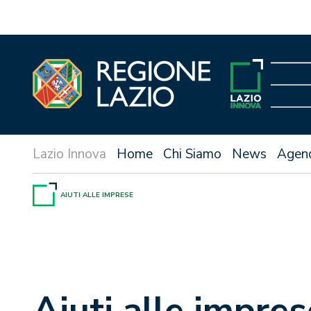
Vai
al
contenuto
Home
Chi Siamo
News
Agen
AIUTI ALLE IMPRESE
Aiuti alle impres