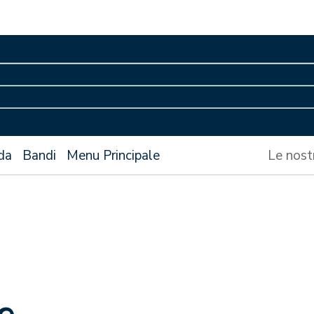
da
Bandi
Menu Principale
Le nost
e