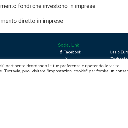
amento fondi che investono in imprese
imento diretto in imprese
Social Link
Facebook
Lazio Eur
X
Technolog
 più pertinente ricordando le tue preferenze e ripetendo le visite.
Linkedin
Boost you
e. Tuttavia, puoi visitare "Impostazioni cookie" per fornire un conse
RSS
Piattafor
Instagram
mento della Regione Lazio
itale sociale € 48.927.354,56 i.v.