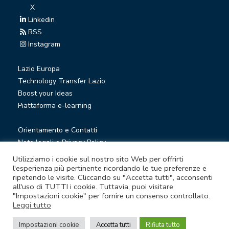
X
Linkedin
RSS
Instagram
Lazio Europa
Technology Transfer Lazio
Boost your Ideas
Piattaforma e-learning
Orientamento e Contatti
Note legali e Privacy Policy
Privacy Newsletter
Utilizziamo i cookie sul nostro sito Web per offrirti
Società trasparente
l'esperienza più pertinente ricordando le tue preferenze e
ripetendo le visite. Cliccando su "Accetta tutti", acconsenti
Whistleblowing
all'uso di TUTTI i cookie. Tuttavia, puoi visitare
"Impostazioni cookie" per fornire un consenso controllato.
Leggi tutto
© Lazio Innova S.p.A. società soggetta a direzione e
coordinamento della Regione Lazio
Impostazioni cookie
Accetta tutti
Rifiuta tutto