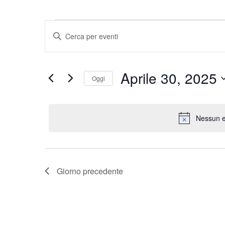
Eventi
Eventi
Inserisci
Parola
Ricerca
for
Chiave.
e
Cerca
Aprile 30, 2025
Aprile
Oggi
Eventi
viste
per
Seleziona
30,
Navigazione
Parola
la
Chiave.
data.
Nessun e
2025
Giorno precedente