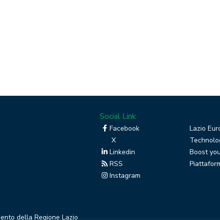
Social Link
Facebook
Lazio Eur
X
Technolog
Linkedin
Boost you
RSS
Piattafor
Instagram
mento della Regione Lazio