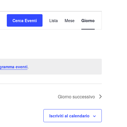
Evento
Cerca Eventi
Lista
Mese
Giorno
Viste
Navigazione
ogramma eventi
.
Giorno successivo
Iscriviti al calendario