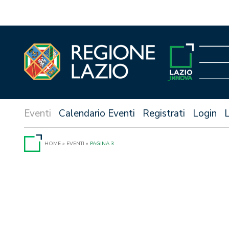
Vai
al
contenuto
Calendario Eventi
Registrati
Login
HOME
»
EVENTI
»
PAGINA 3