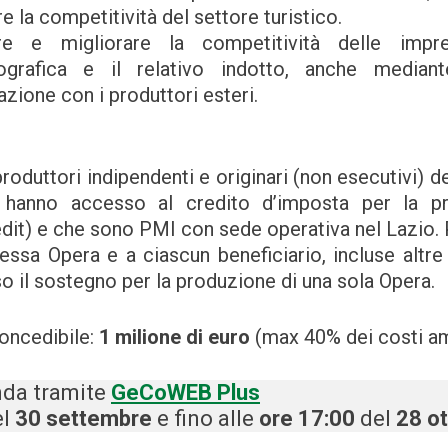
e la competitività del settore turistico.
are e migliorare la competitività delle imp
ografica e il relativo indotto, anche median
azione con i produttori esteri.
 produttori indipendenti e originari (non esecutivi) d
e hanno accesso al credito d’imposta per la p
edit) e che sono PMI con sede operativa nel Lazio.
tessa Opera e a ciascun beneficiario, incluse altr
 il sostegno per la produzione di una sola Opera.
oncedibile:
1 milione di euro
(max 40% dei costi a
nda tramite
GeCoWEB Plus
el
30 settembre
e fino alle
ore 17:00
del
28 o