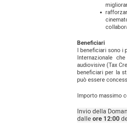
migliorar
rafforz
cinemat
collabor
Beneficiari
I beneficiari sono i
Internazionale ch
audiovisive (Tax Cr
beneficiari per la s
può essere concesso
Importo massimo c
Invio della Doma
dalle
ore 12:00
d