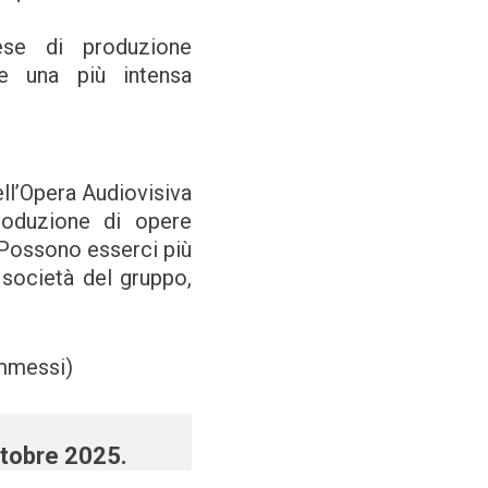
rese di produzione
te una più intensa
ell’Opera Audiovisiva
roduzione di opere
 Possono esserci più
e società del gruppo,
mmessi)
ttobre 2025.