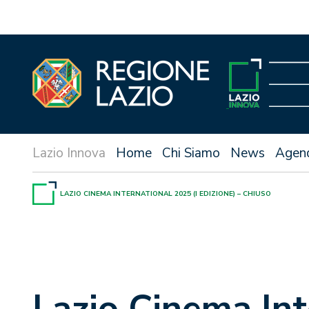
Vai
al
contenuto
Home
Chi Siamo
News
Agen
LAZIO CINEMA INTERNATIONAL 2025 (I EDIZIONE) – CHIUSO
Lazio Cinema Int