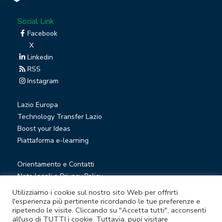
Social Link
Facebook
X
Linkedin
RSS
Instagram
Lazio Europa
Technology Transfer Lazio
Boost your Ideas
Piattaforma e-learning
Orientamento e Contatti
Note legali e Privacy Policy
Privacy Newsletter
Utilizziamo i cookie sul nostro sito Web per offrirti
Società trasparente
l'esperienza più pertinente ricordando le tue preferenze e
ripetendo le visite. Cliccando su "Accetta tutti", acconsenti
Whistleblowing
all'uso di TUTTI i cookie. Tuttavia, puoi visitare