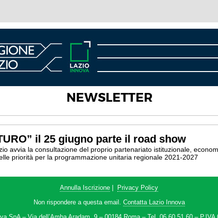
RO” il 25 giugno parte il road show
azio avvia la consultazione del proprio partenariato istituzionale, econom
ne delle priorità per la programmazione unitaria regionale 2021-2027
Annulla Iscrizione
|
Privacy Policy
Non rispondere a questa email.
Contatta Lazio Innova
ova SpA – Via dell’Amba Aradam, 9 – 00184 Roma – Tel. 06.60.51.60 – P.IVA