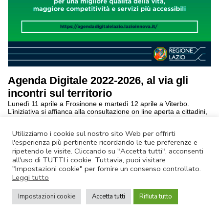
Agenda Digitale 2022-2026, al via gli
incontri sul territorio
Lunedì 11 aprile a Frosinone e martedì 12 aprile a Viterbo.
L’iniziativa si affianca alla consultazione on line aperta a cittadini,
enti locali e imprese
continua a leggere
Utilizziamo i cookie sul nostro sito Web per offrirti
l'esperienza più pertinente ricordando le tue preferenze e
ripetendo le visite. Cliccando su "Accetta tutti", acconsenti
Annulla Iscrizione
|
Privacy Policy
all'uso di TUTTI i cookie. Tuttavia, puoi visitare
Non rispondere a questa email.
Contatta Lazio Innova
"Impostazioni cookie" per fornire un consenso controllato.
Leggi tutto
© Lazio Innova SpA – Via dell’Amba Aradam, 9 – 00184 Roma – Tel.
06.60.51.60 – P.IVA 05950941004
Impostazioni cookie
Accetta tutti
Rifiuta tutto