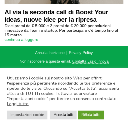
Al via la seconda call di Boost Your
Ideas, nuove idee per la ripresa
Dieci premi da € 5.000 e 2 premi da € 20.000 per soluzioni
innovative da Team e startup. Per partecipare c’è tempo fino al
15 marzo
continua a leggere
Annulla Iscrizione
|
Privacy Policy
Non rispondere a questa email.
Contatta Lazio Innova
© Lazio Innova SpA – Via dell’Amba Aradam, 9 – 00184 Roma – Tel.
06.60.51.60 – P.IVA 05950941004
Utilizziamo i cookie sul nostro sito Web per offrirti
l'esperienza più pertinente ricordando le tue preferenze e
ripetendo le visite. Cliccando su "Accetta tutti", acconsenti
all'uso di TUTTI i cookie. Tuttavia, puoi visitare
"Impostazioni cookie" per fornire un consenso controllato.
Leggi tutto
Impostazioni cookie
Accetta tutti
Rifiuta tutto