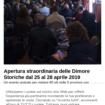
Apertura straordinaria delle Dimore
Storiche dal 25 al 28 aprile 2019
Un evento gratuito per visitare 80 siti nelle 5 province con
spettacoli e percorsi enogastronomici
continua a leggere
Utilizziamo i cookie sul nostro sito Web per offrirti
l'esperienza più pertinente ricordando le tue preferenze e
ripetendo le visite. Cliccando su "Accetta tutti", acconsenti
Annulla Iscrizione
|
Privacy Policy
all'uso di TUTTI i cookie. Tuttavia, puoi visitare