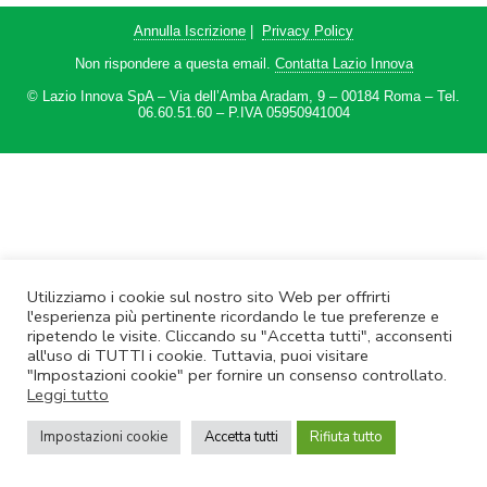
Annulla Iscrizione
|
Privacy Policy
Non rispondere a questa email.
Contatta Lazio Innova
© Lazio Innova SpA – Via dell’Amba Aradam, 9 – 00184 Roma – Tel.
06.60.51.60 – P.IVA 05950941004
Utilizziamo i cookie sul nostro sito Web per offrirti
l'esperienza più pertinente ricordando le tue preferenze e
ripetendo le visite. Cliccando su "Accetta tutti", acconsenti
all'uso di TUTTI i cookie. Tuttavia, puoi visitare
"Impostazioni cookie" per fornire un consenso controllato.
Leggi tutto
Impostazioni cookie
Accetta tutti
Rifiuta tutto