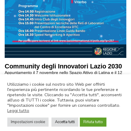
Community degli Innovatori Lazio 2030
Appuntamento il 7 novembre nello Spazio Attivo di Latina e il 12
novembre a Viterbo
continua a leggere
Utilizziamo i cookie sul nostro sito Web per offrirti
l'esperienza più pertinente ricordando le tue preferenze e
ripetendo le visite. Cliccando su "Accetta tutti", acconsenti
Annulla Iscrizione
|
Privacy Policy
all'uso di TUTTI i cookie. Tuttavia, puoi visitare
Non rispondere a questa email.
Contatta Lazio Innova
"Impostazioni cookie" per fornire un consenso controllato.
Leggi tutto
© Lazio Innova SpA – Via dell’Amba Aradam, 9 – 00184 Roma – Tel.
06.60.51.60 – P.IVA 05950941004
Impostazioni cookie
Accetta tutti
Rifiuta tutto