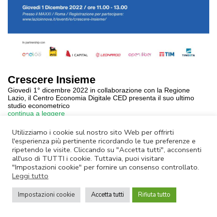
Crescere Insieme
Giovedì 1° dicembre 2022 in collaborazione con la Regione
Lazio, il Centro Economia Digitale CED presenta il suo ultimo
studio econometrico
continua a leggere
Utilizziamo i cookie sul nostro sito Web per offrirti
Annulla Iscrizione
|
Privacy Policy
l'esperienza più pertinente ricordando le tue preferenze e
ripetendo le visite. Cliccando su "Accetta tutti", acconsenti
Non rispondere a questa email.
Contatta Lazio Innova
all'uso di TUTTI i cookie. Tuttavia, puoi visitare
© Lazio Innova SpA – Via dell’Amba Aradam, 9 – 00184 Roma – Tel.
"Impostazioni cookie" per fornire un consenso controllato.
06.60.51.60 – P.IVA 05950941004
Leggi tutto
Impostazioni cookie
Accetta tutti
Rifiuta tutto