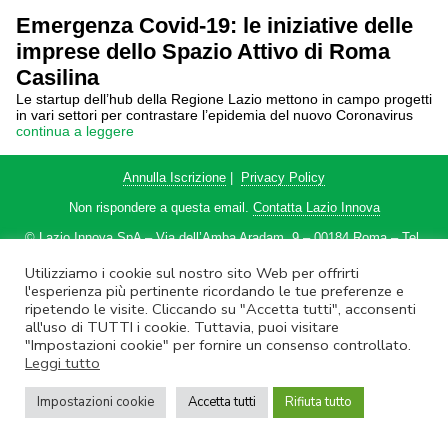
Emergenza Covid-19: le iniziative delle
imprese dello Spazio Attivo di Roma
Casilina
Le startup dell’hub della Regione Lazio mettono in campo progetti
in vari settori per contrastare l’epidemia del nuovo Coronavirus
continua a leggere
Annulla Iscrizione
|
Privacy Policy
Non rispondere a questa email.
Contatta Lazio Innova
© Lazio Innova SpA – Via dell’Amba Aradam, 9 – 00184 Roma – Tel.
06.60.51.60 – P.IVA 05950941004
Utilizziamo i cookie sul nostro sito Web per offrirti
l'esperienza più pertinente ricordando le tue preferenze e
ripetendo le visite. Cliccando su "Accetta tutti", acconsenti
all'uso di TUTTI i cookie. Tuttavia, puoi visitare
"Impostazioni cookie" per fornire un consenso controllato.
Leggi tutto
Impostazioni cookie
Accetta tutti
Rifiuta tutto