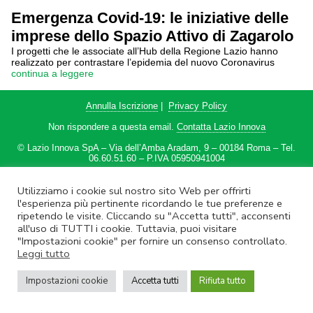
Emergenza Covid-19: le iniziative delle
imprese dello Spazio Attivo di Zagarolo
I progetti che le associate all’Hub della Regione Lazio hanno
realizzato per contrastare l’epidemia del nuovo Coronavirus
continua a leggere
Annulla Iscrizione
|
Privacy Policy
Non rispondere a questa email.
Contatta Lazio Innova
© Lazio Innova SpA – Via dell’Amba Aradam, 9 – 00184 Roma – Tel.
06.60.51.60 – P.IVA 05950941004
Utilizziamo i cookie sul nostro sito Web per offrirti
l'esperienza più pertinente ricordando le tue preferenze e
ripetendo le visite. Cliccando su "Accetta tutti", acconsenti
all'uso di TUTTI i cookie. Tuttavia, puoi visitare
"Impostazioni cookie" per fornire un consenso controllato.
Leggi tutto
Impostazioni cookie
Accetta tutti
Rifiuta tutto