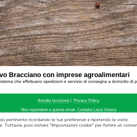
ivo Bracciano con imprese agroalimentari
stema che effettuano spedizioni e servizio di consegna a domicilio di pro
Annulla Iscrizione
|
Privacy Policy
Non rispondere a questa email.
Contatta Lazio Innova
 più pertinente ricordando le tue preferenze e ripetendo le visite.
ova SpA – Via dell’Amba Aradam, 9 – 00184 Roma – Tel. 06.60.51.60 – P.IVA
e. Tuttavia, puoi visitare "Impostazioni cookie" per fornire un conse