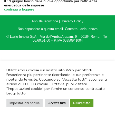
Il 19 giugno lancio delle nuove opportunità per l’efficienza
energetica delle imprese
continua a leggere
Annulla Iscrizione
|
Privacy Policy
Non rispondere a questa email.
Contatta Lazio Innova
© Lazio Innova SpA – Via dell’Amba Aradam, 9 – 00184 Roma – Tel.
06.60.51.60 – P.IVA 05950941004
Utilizziamo i cookie sul nostro sito Web per offrirti
l'esperienza più pertinente ricordando le tue preferenze e
ripetendo le visite. Cliccando su "Accetta tutti", acconsenti
all'uso di TUTTI i cookie. Tuttavia, puoi visitare
"Impostazioni cookie" per fornire un consenso controllato.
Leggi tutto
Impostazioni cookie
Accetta tutti
Rifiuta tutto