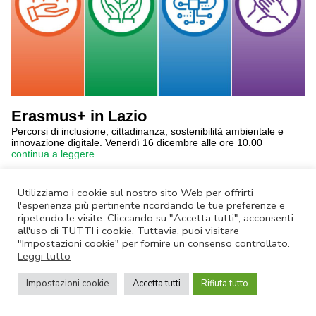
Erasmus+ in Lazio
Percorsi di inclusione, cittadinanza, sostenibilità ambientale e
innovazione digitale. Venerdì 16 dicembre alle ore 10.00
continua a leggere
Annulla Iscrizione
|
Privacy Policy
Utilizziamo i cookie sul nostro sito Web per offrirti
l'esperienza più pertinente ricordando le tue preferenze e
Non rispondere a questa email.
Contatta Lazio Innova
ripetendo le visite. Cliccando su "Accetta tutti", acconsenti
all'uso di TUTTI i cookie. Tuttavia, puoi visitare
© Lazio Innova SpA – Via dell’Amba Aradam, 9 – 00184 Roma – Tel.
06.60.51.60 – P.IVA 05950941004
"Impostazioni cookie" per fornire un consenso controllato.
Leggi tutto
Impostazioni cookie
Accetta tutti
Rifiuta tutto