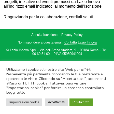
progetti, iniziative ed eventi promossi da Lazio Innova
all’indirizzo email indicatoci al momento dell’iscrizione.
Ringraziando per la collaborazione, cordiali saluti.
Annulla Iscrizione
|
Privacy Policy
Non rispondere a questa email.
Contatta Lazio Innova
© Lazio Innova SpA – Via dell’Amba Aradam, 9 – 00184 Roma – Tel.
06.60.51.60 – P.IVA 05950941004
Utilizziamo i cookie sul nostro sito Web per offrirti
l'esperienza più pertinente ricordando le tue preferenze e
ripetendo le visite. Cliccando su "Accetta tutti", acconsenti
all'uso di TUTTI i cookie. Tuttavia, puoi visitare
"Impostazioni cookie" per fornire un consenso controllato.
Leggi tutto
Impostazioni cookie
Accetta tutti
Rifiuta tutto