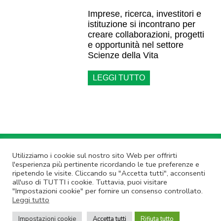
Imprese, ricerca, investitori e
istituzione si incontrano per
creare collaborazioni, progetti
e opportunità nel settore
Scienze della Vita
LEGGI TUTTO
Annulla Iscrizione
|
Privacy Policy
Utilizziamo i cookie sul nostro sito Web per offrirti
l'esperienza più pertinente ricordando le tue preferenze e
Non rispondere a questa email.
Contatta Lazio Innova
ripetendo le visite. Cliccando su "Accetta tutti", acconsenti
© Lazio Innova SpA – Via dell’Amba Aradam, 9 – 00184 Roma – Tel.
all'uso di TUTTI i cookie. Tuttavia, puoi visitare
06.60.51.60 – P.IVA 05950941004
"Impostazioni cookie" per fornire un consenso controllato.
Leggi tutto
Impostazioni cookie
Accetta tutti
Rifiuta tutto