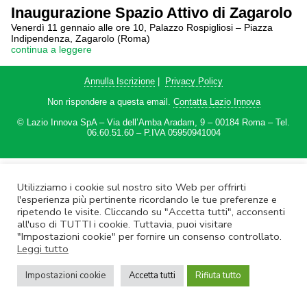
Inaugurazione Spazio Attivo di Zagarolo
Venerdì 11 gennaio alle ore 10, Palazzo Rospigliosi – Piazza
Indipendenza, Zagarolo (Roma)
continua a leggere
Annulla Iscrizione
|
Privacy Policy
Non rispondere a questa email.
Contatta Lazio Innova
© Lazio Innova SpA – Via dell’Amba Aradam, 9 – 00184 Roma – Tel.
06.60.51.60 – P.IVA 05950941004
Utilizziamo i cookie sul nostro sito Web per offrirti
l'esperienza più pertinente ricordando le tue preferenze e
ripetendo le visite. Cliccando su "Accetta tutti", acconsenti
all'uso di TUTTI i cookie. Tuttavia, puoi visitare
"Impostazioni cookie" per fornire un consenso controllato.
Leggi tutto
Impostazioni cookie
Accetta tutti
Rifiuta tutto