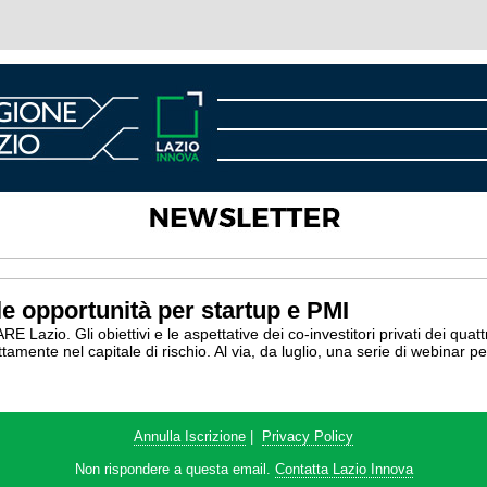
e opportunità per startup e PMI
zio. Gli obiettivi e le aspettative dei co-investitori privati dei quattr
ente nel capitale di rischio. Al via, da luglio, una serie di webinar pe
Annulla Iscrizione
|
Privacy Policy
Non rispondere a questa email.
Contatta Lazio Innova