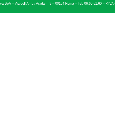
ova SpA – Via dell’Amba Aradam, 9 – 00184 Roma – Tel. 06.60.51.60 – P.IVA