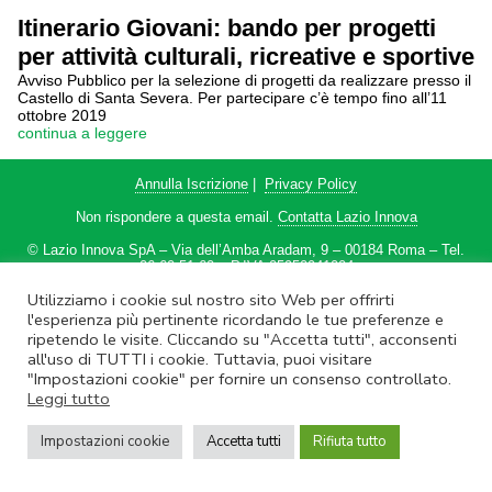
Itinerario Giovani: bando per progetti
per attività culturali, ricreative e sportive
Avviso Pubblico per la selezione di progetti da realizzare presso il
Castello di Santa Severa. Per partecipare c’è tempo fino all’11
ottobre 2019
continua a leggere
Annulla Iscrizione
|
Privacy Policy
Non rispondere a questa email.
Contatta Lazio Innova
© Lazio Innova SpA – Via dell’Amba Aradam, 9 – 00184 Roma – Tel.
06.60.51.60 – P.IVA 05950941004
Utilizziamo i cookie sul nostro sito Web per offrirti
l'esperienza più pertinente ricordando le tue preferenze e
ripetendo le visite. Cliccando su "Accetta tutti", acconsenti
all'uso di TUTTI i cookie. Tuttavia, puoi visitare
"Impostazioni cookie" per fornire un consenso controllato.
Leggi tutto
Impostazioni cookie
Accetta tutti
Rifiuta tutto