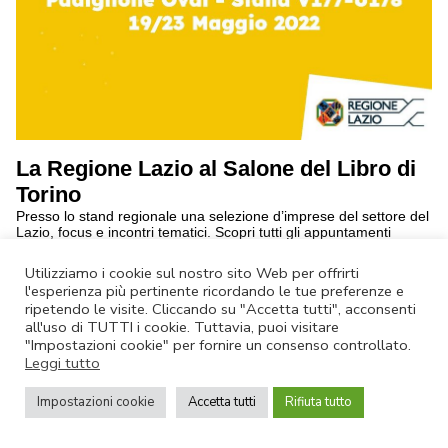
La Regione Lazio al Salone del Libro di
Torino
Presso lo stand regionale una selezione d’imprese del settore del
Lazio, focus e incontri tematici. Scopri tutti gli appuntamenti
continua a leggere
Utilizziamo i cookie sul nostro sito Web per offrirti
l'esperienza più pertinente ricordando le tue preferenze e
Annulla Iscrizione
|
Privacy Policy
ripetendo le visite. Cliccando su "Accetta tutti", acconsenti
all'uso di TUTTI i cookie. Tuttavia, puoi visitare
Non rispondere a questa email.
Contatta Lazio Innova
"Impostazioni cookie" per fornire un consenso controllato.
© Lazio Innova SpA – Via dell’Amba Aradam, 9 – 00184 Roma – Tel.
Leggi tutto
06.60.51.60 – P.IVA 05950941004
Impostazioni cookie
Accetta tutti
Rifiuta tutto