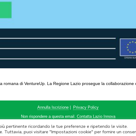
pa romana di VentureUp. La Regione Lazio prosegue la collaborazione co
Annulla Iscrizione
|
Privacy Policy
Non rispondere a questa email.
Contatta Lazio Innova
 più pertinente ricordando le tue preferenze e ripetendo le visite.
ova SpA – Via dell’Amba Aradam, 9 – 00184 Roma – Tel. 06.60.51.60 – P.IVA
e. Tuttavia, puoi visitare "Impostazioni cookie" per fornire un conse