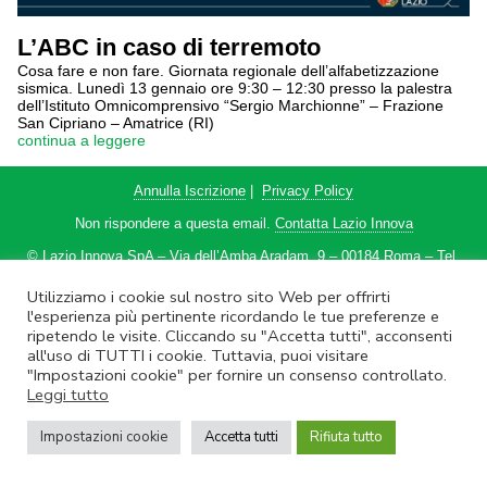
L’ABC in caso di terremoto
Cosa fare e non fare. Giornata regionale dell’alfabetizzazione
sismica. Lunedì 13 gennaio ore 9:30 – 12:30 presso la palestra
dell’Istituto Omnicomprensivo “Sergio Marchionne” – Frazione
San Cipriano – Amatrice (RI)
continua a leggere
Annulla Iscrizione
|
Privacy Policy
Non rispondere a questa email.
Contatta Lazio Innova
© Lazio Innova SpA – Via dell’Amba Aradam, 9 – 00184 Roma – Tel.
06.60.51.60 – P.IVA 05950941004
Utilizziamo i cookie sul nostro sito Web per offrirti
l'esperienza più pertinente ricordando le tue preferenze e
ripetendo le visite. Cliccando su "Accetta tutti", acconsenti
all'uso di TUTTI i cookie. Tuttavia, puoi visitare
"Impostazioni cookie" per fornire un consenso controllato.
Leggi tutto
Impostazioni cookie
Accetta tutti
Rifiuta tutto