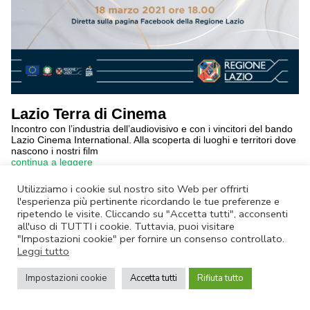
Lazio Terra di Cinema
Incontro con l’industria dell’audiovisivo e con i vincitori del bando
Lazio Cinema International. Alla scoperta di luoghi e territori dove
nascono i nostri film
continua a leggere
Utilizziamo i cookie sul nostro sito Web per offrirti
Annulla Iscrizione
|
Privacy Policy
l'esperienza più pertinente ricordando le tue preferenze e
ripetendo le visite. Cliccando su "Accetta tutti", acconsenti
Non rispondere a questa email.
Contatta Lazio Innova
all'uso di TUTTI i cookie. Tuttavia, puoi visitare
© Lazio Innova SpA – Via dell’Amba Aradam, 9 – 00184 Roma – Tel.
"Impostazioni cookie" per fornire un consenso controllato.
06.60.51.60 – P.IVA 05950941004
Leggi tutto
Impostazioni cookie
Accetta tutti
Rifiuta tutto