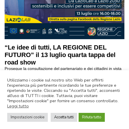
“Le idee di tutti, LA REGIONE DEL
FUTURO” il 13 luglio quarta tappa del
road show
Prosegue la consultazione del partenariato e dei cittadini in vista
della definizione della programmazione regionale 2021-2027
continua a leggere
Utilizziamo i cookie sul nostro sito Web per offrirti
l'esperienza più pertinente ricordando le tue preferenze e
ripetendo le visite. Cliccando su "Accetta tutti", acconsenti
Annulla Iscrizione
|
Privacy Policy
all'uso di TUTTI i cookie. Tuttavia, puoi visitare
Non rispondere a questa email.
Contatta Lazio Innova
"Impostazioni cookie" per fornire un consenso controllato.
Leggi tutto
© Lazio Innova SpA – Via dell’Amba Aradam, 9 – 00184 Roma – Tel.
06.60.51.60 – P.IVA 05950941004
Impostazioni cookie
Accetta tutti
Rifiuta tutto