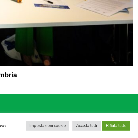
Umbria
 05950941004
nso
Impostazioni cookie
Accetta tutti
Rifiuta tutto