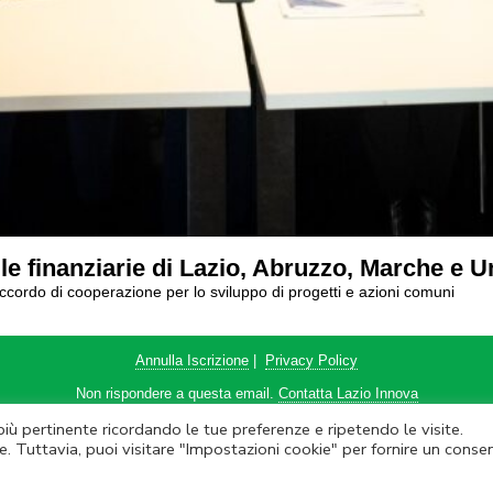
a le finanziarie di Lazio, Abruzzo, Marche e 
accordo di cooperazione per lo sviluppo di progetti e azioni comuni
Annulla Iscrizione
|
Privacy Policy
Non rispondere a questa email.
Contatta Lazio Innova
 più pertinente ricordando le tue preferenze e ripetendo le visite.
ova SpA – Via dell’Amba Aradam, 9 – 00184 Roma – Tel. 06.60.51.60 – P.IVA
e. Tuttavia, puoi visitare "Impostazioni cookie" per fornire un conse