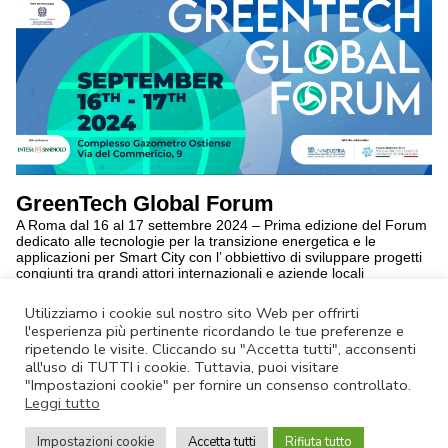
GreenTech Global Forum
A Roma dal 16 al 17 settembre 2024 – Prima edizione del Forum
dedicato alle tecnologie per la transizione energetica e le
applicazioni per Smart City con l’ obbiettivo di sviluppare progetti
congiunti tra grandi attori internazionali e aziende locali
selezionate
continua a leggere
Utilizziamo i cookie sul nostro sito Web per offrirti
l'esperienza più pertinente ricordando le tue preferenze e
ripetendo le visite. Cliccando su "Accetta tutti", acconsenti
Annulla Iscrizione
|
Privacy Policy
all'uso di TUTTI i cookie. Tuttavia, puoi visitare
Non rispondere a questa email.
Contatta Lazio Innova
"Impostazioni cookie" per fornire un consenso controllato.
Leggi tutto
© Lazio Innova SpA – Via dell’Amba Aradam, 9 – 00184 Roma – Tel.
06.60.51.60 – P.IVA 05950941004
Impostazioni cookie
Accetta tutti
Rifiuta tutto