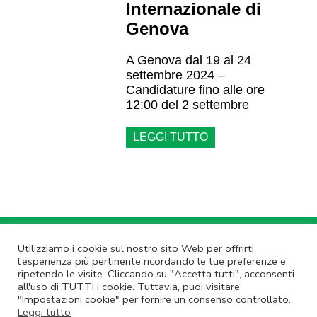
Internazionale di
Genova
A Genova dal 19 al 24
settembre 2024 –
Candidature fino alle ore
12:00 del 2 settembre
LEGGI TUTTO
Annulla Iscrizione
|
Privacy Policy
Utilizziamo i cookie sul nostro sito Web per offrirti
l'esperienza più pertinente ricordando le tue preferenze e
Non rispondere a questa email.
Contatta Lazio Innova
ripetendo le visite. Cliccando su "Accetta tutti", acconsenti
© Lazio Innova SpA – Via dell’Amba Aradam, 9 – 00184 Roma – Tel.
all'uso di TUTTI i cookie. Tuttavia, puoi visitare
06.60.51.60 – P.IVA 05950941004
"Impostazioni cookie" per fornire un consenso controllato.
Leggi tutto