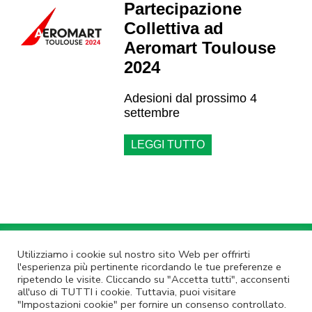
Partecipazione
Collettiva ad
Aeromart Toulouse
2024
Adesioni dal prossimo 4
settembre
LEGGI TUTTO
Annulla Iscrizione
|
Privacy Policy
Utilizziamo i cookie sul nostro sito Web per offrirti
l'esperienza più pertinente ricordando le tue preferenze e
Non rispondere a questa email.
Contatta Lazio Innova
ripetendo le visite. Cliccando su "Accetta tutti", acconsenti
© Lazio Innova SpA – Via dell’Amba Aradam, 9 – 00184 Roma – Tel.
all'uso di TUTTI i cookie. Tuttavia, puoi visitare
06.60.51.60 – P.IVA 05950941004
"Impostazioni cookie" per fornire un consenso controllato.