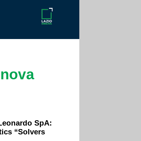
nnova
 Leonardo SpA:
ics “Solvers