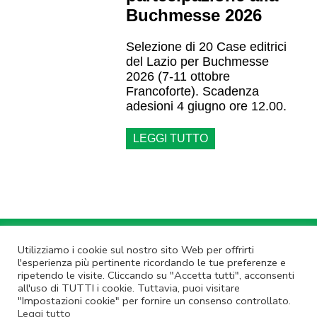
Buchmesse 2026
Selezione di 20 Case editrici
del Lazio per Buchmesse
2026 (7-11 ottobre
Francoforte). Scadenza
adesioni 4 giugno ore 12.00.
LEGGI TUTTO
Annulla Iscrizione
|
Privacy Policy
Utilizziamo i cookie sul nostro sito Web per offrirti
l'esperienza più pertinente ricordando le tue preferenze e
Non rispondere a questa email.
Contatta Lazio Innova
ripetendo le visite. Cliccando su "Accetta tutti", acconsenti
© Lazio Innova SpA – Via dell’Amba Aradam, 9 – 00184 Roma – Tel.
all'uso di TUTTI i cookie. Tuttavia, puoi visitare
06.60.51.60 – P.IVA 05950941004
"Impostazioni cookie" per fornire un consenso controllato.
Leggi tutto