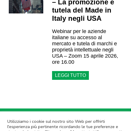
– La promozione e
tutela del Made in
Italy negli USA
Webinar per le aziende
italiane su accesso al
mercato e tutela di marchi e
proprietà intellettuale negli
USA – Zoom 15 aprile 2026,
ore 16.00
LEGGI TUTTO
Annulla Iscrizione
|
Privacy Policy
Utilizziamo i cookie sul nostro sito Web per offrirti
l'esperienza più pertinente ricordando le tue preferenze e
Non rispondere a questa email.
Contatta Lazio Innova