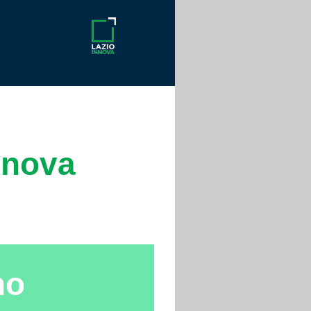
nnova
no