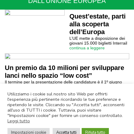
DALL’UNIONE EUROPEA
Quest’estate, parti
alla scoperta
dell’Europa
L’UE mette a disposizione dei
giovani 15.000 biglietti Interrail
continua a leggere
Un premio da 10 milioni per sviluppare
lanci nello spazio “low cost”
Il termine per la presentazione delle candidature è il 1º giugno
2021
continua a leggere
Utilizziamo i cookie sul nostro sito Web per offrirti
l'esperienza più pertinente ricordando le tue preferenze e
ripetendo le visite. Cliccando su "Accetta tutti", acconsenti
Annulla Iscrizione
|
Privacy Policy
all'uso di TUTTI i cookie. Tuttavia, puoi visitare
Non rispondere a questa email.
Contatta Lazio Innova
"Impostazioni cookie" per fornire un consenso controllato.
Leggi tutto
© Lazio Innova SpA – Via dell’Amba Aradam, 9 – 00184 Roma – Tel.
06.60.51.60 – P.IVA 05950941004
Impostazioni cookie
Accetta tutti
Rifiuta tutto