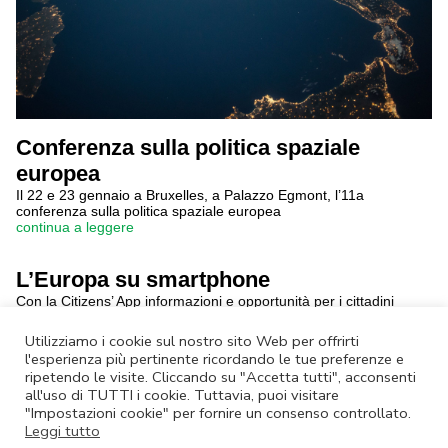
Conferenza sulla politica spaziale
europea
Il 22 e 23 gennaio a Bruxelles, a Palazzo Egmont, l’11a
conferenza sulla politica spaziale europea
continua a leggere
L’Europa su smartphone
Con la Citizens’ App informazioni e opportunità per i cittadini
dell’UE
continua a leggere
Utilizziamo i cookie sul nostro sito Web per offrirti
l'esperienza più pertinente ricordando le tue preferenze e
ripetendo le visite. Cliccando su "Accetta tutti", acconsenti
Annulla Iscrizione
|
Privacy Policy
all'uso di TUTTI i cookie. Tuttavia, puoi visitare
Non rispondere a questa email.
Contatta Lazio Innova
"Impostazioni cookie" per fornire un consenso controllato.
Leggi tutto
© Lazio Innova SpA – Via dell’Amba Aradam, 9 – 00184 Roma – Tel.