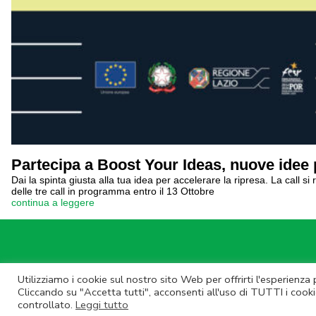
Partecipa a Boost Your Ideas, nuove idee 
Dai la spinta giusta alla tua idea per accelerare la ripresa. La call 
delle tre call in programma entro il 13 Ottobre
continua a leggere
Utilizziamo i cookie sul nostro sito Web per offrirti l'esperienza
© Lazio Inn
Cliccando su "Accetta tutti", acconsenti all'uso di TUTTI i cooki
controllato.
Leggi tutto