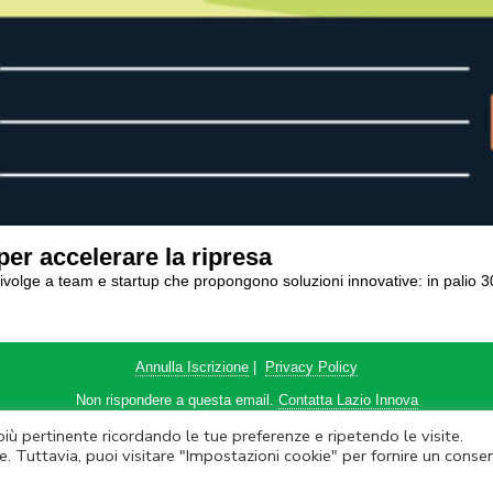
per accelerare la ripresa
si rivolge a team e startup che propongono soluzioni innovative: in palio
Annulla Iscrizione
|
Privacy Policy
Non rispondere a questa email.
Contatta Lazio Innova
 più pertinente ricordando le tue preferenze e ripetendo le visite.
ova SpA – Via dell’Amba Aradam, 9 – 00184 Roma – Tel. 06.60.51.60 – P.IVA
e. Tuttavia, puoi visitare "Impostazioni cookie" per fornire un conse