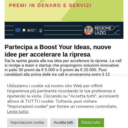
Partecipa a Boost Your Ideas, nuove
idee per accelerare la ripresa
Dai la spinta giusta alla tua idea per accelerare la ripresa. La call
si rivolge a team e startup che propongono soluzioni innovative:
in palio 30 premi da € 5.000 e 5 premi da € 20.000. Puoi
candidarti alla prima delle tre call in programma entro il 13
Ottobre
continua a leggere
Utilizziamo i cookie sul nostro sito Web per offrirti
l'esperienza più pertinente ricordando le tue preferenze e
ripetendo le visite. Cliccando su "Accetta tutti", acconsenti
Annulla Iscrizione
|
Privacy Policy
all'uso di TUTTI i cookie. Tuttavia, puoi visitare
Non rispondere a questa email.
Contatta Lazio Innova
"Impostazioni cookie" per fornire un consenso controllato.
Leggi tutto
© Lazio Innova SpA – Via dell’Amba Aradam, 9 – 00184 Roma – Tel.
06.60.51.60 – P.IVA 05950941004
Impostazioni cookie
Accetta tutti
Rifiuta tutto