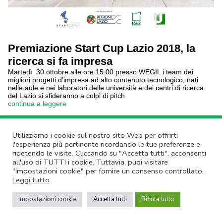
Premiazione Start Cup Lazio 2018, la
ricerca si fa impresa
Martedì 30 ottobre alle ore 15.00 presso WEGIL i team dei
migliori progetti d’impresa ad alto contenuto tecnologico, nati
nelle aule e nei laboratori delle università e dei centri di ricerca
del Lazio si sfideranno a colpi di pitch
continua a leggere
Annulla Iscrizione
|
Privacy Policy
Utilizziamo i cookie sul nostro sito Web per offrirti
Non rispondere a questa email.
Contatta Lazio Innova
l'esperienza più pertinente ricordando le tue preferenze e
ripetendo le visite. Cliccando su "Accetta tutti", acconsenti
© Lazio Innova SpA – Via dell’Amba Aradam, 9 – 00184 Roma – Tel.
all'uso di TUTTI i cookie. Tuttavia, puoi visitare
06.60.51.60 – P.IVA 05950941004
"Impostazioni cookie" per fornire un consenso controllato.
Leggi tutto
Impostazioni cookie
Accetta tutti
Rifiuta tutto