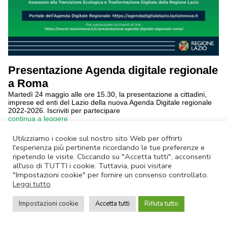
Presentazione Agenda digitale regionale
a Roma
Martedì 24 maggio alle ore 15.30, la presentazione a cittadini,
imprese ed enti del Lazio della nuova Agenda Digitale regionale
2022-2026. Iscriviti per partecipare
continua a leggere
Utilizziamo i cookie sul nostro sito Web per offrirti
Annulla Iscrizione
|
Privacy Policy
l'esperienza più pertinente ricordando le tue preferenze e
ripetendo le visite. Cliccando su "Accetta tutti", acconsenti
Non rispondere a questa email.
Contatta Lazio Innova
all'uso di TUTTI i cookie. Tuttavia, puoi visitare
© Lazio Innova SpA – Via dell’Amba Aradam, 9 – 00184 Roma – Tel.
"Impostazioni cookie" per fornire un consenso controllato.
06.60.51.60 – P.IVA 05950941004
Leggi tutto
Impostazioni cookie
Accetta tutti
Rifiuta tutto