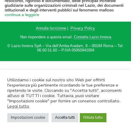
resoconto, rigoroso e documentato, delle principali inchieste
giudiziarie sulle organizzazioni criminali nel Lazio, dei documenti
istituzionali e degli interventi pubblici sul fenomeno mafioso
continua a leggere
Annulla Iscrizione
|
Privacy Policy
Non rispondere a questa email.
Contatta Lazio Innova
© Lazio Innova SpA – Via dell’Amba Aradam, 9 – 00184 Roma – Tel.
06.60.51.60 – P.IVA 05950941004
Utilizziamo i cookie sul nostro sito Web per offrirti
l'esperienza più pertinente ricordando le tue preferenze e
ripetendo le visite. Cliccando su "Accetta tutti", acconsenti
all'uso di TUTTI i cookie. Tuttavia, puoi visitare
"Impostazioni cookie" per fornire un consenso controllato.
Leggi tutto
Impostazioni cookie
Accetta tutti
Rifiuta tutto