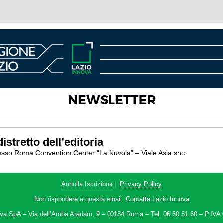
istretto dell’editoria
‘ presso Roma Convention Center “La Nuvola” – Viale Asia snc
Annulla Iscrizione
|
Privacy Policy
Non rispondere a questa email.
Contatta Lazio Innova
ova SpA – Via dell’Amba Aradam, 9 – 00184 Roma – Tel. 06.60.51.60 – P.IVA