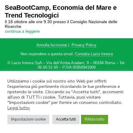
SeaBootCamp, Economia del Mare e
Trend Tecnologici
Il 18 ottobre alle ore 9.30 presso il Consiglio Nazionale delle
Ricerche
continua a leggere
Annulla Iscrizione
|
Privacy Policy
Non rispondere a questa email.
Contatta Lazio Innova
© Lazio Innova SpA – Via dell’Amba Aradam, 9 – 00184 Roma – Tel.
06.60.51.60 – P.IVA 05950941004
Utilizziamo i cookie sul nostro sito Web per offrirti
l'esperienza più pertinente ricordando le tue preferenze e
ripetendo le visite. Cliccando su "Accetta tutti", acconsenti
all'uso di TUTTI i cookie. Tuttavia, puoi visitare
"Impostazioni cookie" per fornire un consenso controllato.
Leggi tutto
Impostazioni cookie
Accetta tutti
Rifiuta tutto