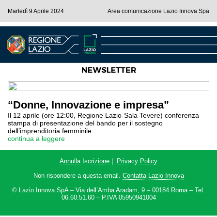
Martedì 9 Aprile 2024
Area comunicazione Lazio Innova Spa
“Donne, Innovazione e impresa”
Il 12 aprile (ore 12:00, Regione Lazio-Sala Tevere) conferenza
stampa di presentazione del bando per il sostegno
dell’imprenditoria femminile
continua a leggere
Annulla Iscrizione
|
Privacy Policy
Non rispondere a questa email.
Contatta Lazio Innova
© Lazio Innova SpA – Via dell’Amba Aradam, 9 – 00184 Roma – Tel.
06.60.51.60 – P.IVA 05950941004