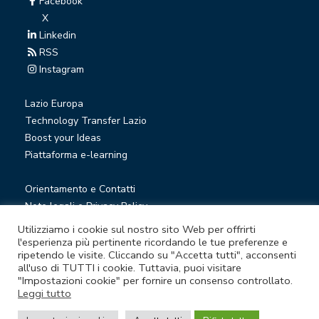
Facebook
X
Linkedin
RSS
Instagram
Lazio Europa
Technology Transfer Lazio
Boost your Ideas
Piattaforma e-learning
Orientamento e Contatti
Note legali e Privacy Policy
Privacy Newsletter
Utilizziamo i cookie sul nostro sito Web per offrirti
Società trasparente
l'esperienza più pertinente ricordando le tue preferenze e
ripetendo le visite. Cliccando su "Accetta tutti", acconsenti
Whistleblowing
all'uso di TUTTI i cookie. Tuttavia, puoi visitare
"Impostazioni cookie" per fornire un consenso controllato.
Leggi tutto
© Lazio Innova S.p.A. società soggetta a direzione e
coordinamento della Regione Lazio