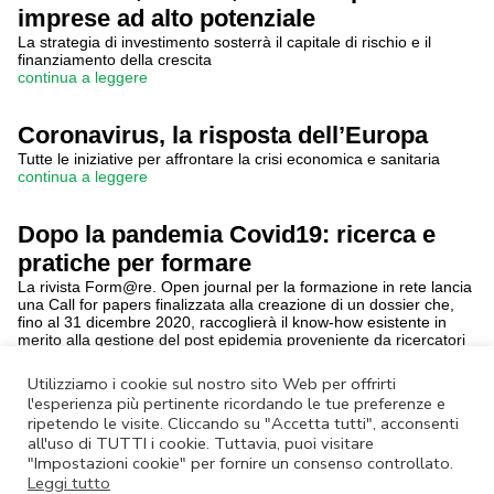
imprese ad alto potenziale
La strategia di investimento sosterrà il capitale di rischio e il
finanziamento della crescita
continua a leggere
Coronavirus, la risposta dell’Europa
Tutte le iniziative per affrontare la crisi economica e sanitaria
continua a leggere
Dopo la pandemia Covid19: ricerca e
pratiche per formare
La rivista Form@re. Open journal per la formazione in rete lancia
una Call for papers finalizzata alla creazione di un dossier che,
fino al 31 dicembre 2020, raccoglierà il know-how esistente in
merito alla gestione del post epidemia proveniente da ricercatori
di diversi ambiti e discipline
continua a leggere
Utilizziamo i cookie sul nostro sito Web per offrirti
l'esperienza più pertinente ricordando le tue preferenze e
ripetendo le visite. Cliccando su "Accetta tutti", acconsenti
Annulla Iscrizione
|
Privacy Policy
all'uso di TUTTI i cookie. Tuttavia, puoi visitare
Non rispondere a questa email.
Contatta Lazio Innova
"Impostazioni cookie" per fornire un consenso controllato.
Leggi tutto
© Lazio Innova SpA – Via dell’Amba Aradam, 9 – 00184 Roma – Tel.