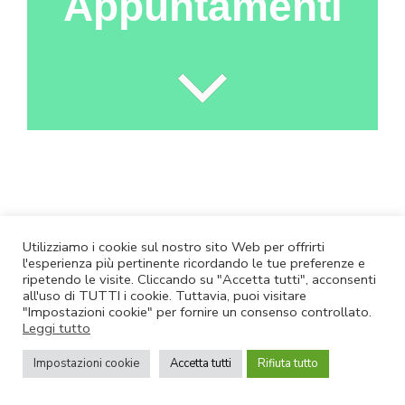
Appuntamenti
Utilizziamo i cookie sul nostro sito Web per offrirti
Summer School in
l'esperienza più pertinente ricordando le tue preferenze e
Efficienza energetica
ripetendo le visite. Cliccando su "Accetta tutti", acconsenti
all'uso di TUTTI i cookie. Tuttavia, puoi visitare
2024 PAESC Edition
"Impostazioni cookie" per fornire un consenso controllato.
Leggi tutto
Organizzata da ENEA in
collaborazione con ANCI, la
Impostazioni cookie
Accetta tutti
Rifiuta tutto
dodicesima edizione si
svolgerà dal 23 al 27