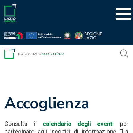
Vai
al
contenuto
SPAZIO ATTIVO
»
ACCOGLIENZA
Accoglienza
Consulta il
calendario degli eventi
per
partecipare agli incontri di informazione
“La