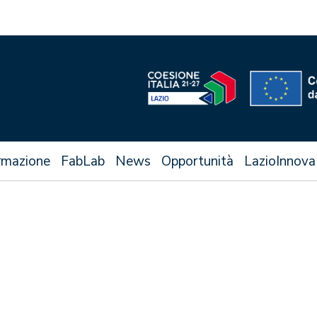
rmazione
FabLab
News
Opportunità
LazioInnova